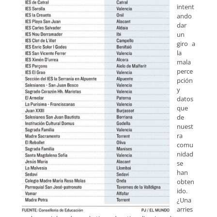
intent
ando
dar
un
giro a
la
mala
perce
pción
y
datos
que
de
nuest
ra
comu
nidad
se
han
obten
ido.
¿Una
arries