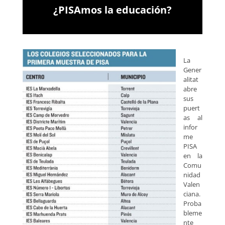
¿PISAmos la educación?
La
Gener
alitat
abre
sus
puert
as al
infor
me
PISA
en la
Comu
nidad
Valen
ciana.
Proba
bleme
nte