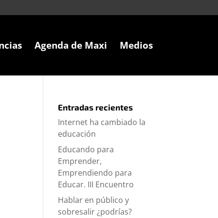
ncias
Agenda de Maxi
Medios
Entradas recientes
Internet ha cambiado la
educación
Educando para
Emprender,
Emprendiendo para
Educar. III Encuentro
Hablar en público y
sobresalir ¿podrías?