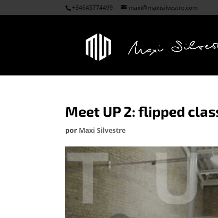
+34645774499
maxi@maxisilvestre.com
Meet UP 2: flipped cla
por
Maxi Silvestre