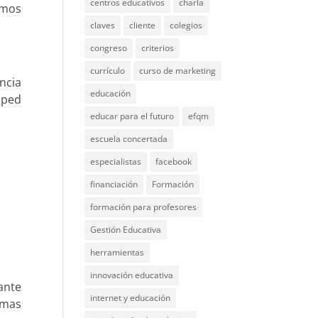
centros educativos
charla
amos
claves
cliente
colegios
congreso
criterios
currículo
curso de marketing
encia
educación
pped
educar para el futuro
efqm
escuela concertada
especialistas
facebook
financiación
Formación
formación para profesores
Gestión Educativa
herramientas
innovación educativa
ante
internet y educación
gmas