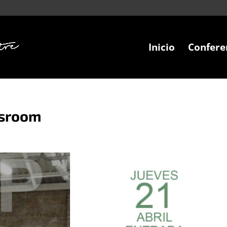
Inicio
Confere
ssroom